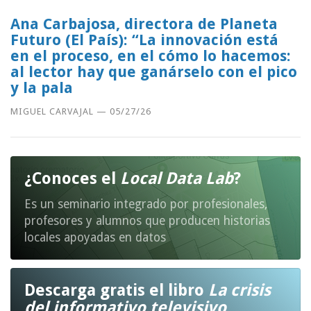
Ana Carbajosa, directora de Planeta
Futuro (El País): “La innovación está
en el proceso, en el cómo lo hacemos:
al lector hay que ganárselo con el pico
y la pala
MIGUEL CARVAJAL
—
05/27/26
¿Conoces el
Local Data Lab
?
Es un seminario integrado por profesionales,
profesores y alumnos que producen historias
locales apoyadas en datos
Descarga gratis el libro
La crisis
del informativo televisivo