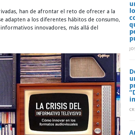
u
l
ivadas, han de afrontar el reto de ofrecer a la
c
e adapten a los diferentes hábitos de consumo,
q
 informativos innovadores, más allá del
p
p
JO
D
u
p
“
i
CR
A