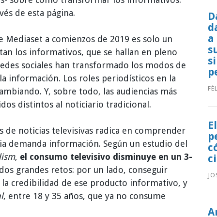
vés de esta página.
D
d
a
de Mediaset a comienzos de 2019 es solo un
s
tan los informativos, que se hallan en pleno
s
 redes sociales han transformado los modos de
p
a información. Los roles periodísticos en la
FÉ
ambiando. Y, sobre todo, las audiencias más
s distintos al noticiario tradicional.
E
es de noticias televisivas radica en comprender
p
cia demanda información. Según un estudio del
c
lism
,
el consumo televisivo disminuye en un 3-
c
 dos grandes retos: por un lado, conseguir
JO
 la credibilidad de ese producto informativo, y
l
, entre 18 y 35 años, que ya no consume
A