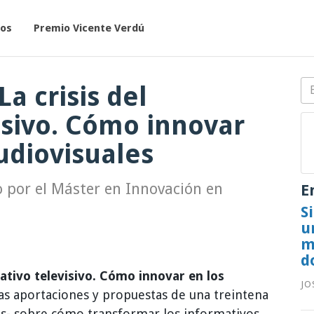
ros
Premio Vicente Verdú
La crisis del
isivo. Cómo innovar
udiovisuales
o por el Máster en Innovación en
E
S
u
m
d
mativo televisivo. Cómo innovar en los
JO
as aportaciones y propuestas de una treintena
s- sobre cómo transformar los informativos.