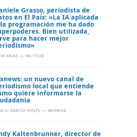
aniele Grasso, periodista de
atos en El País: «La IA aplicada
 la programación me ha dado
uperpoderes. Bien utilizada,
irve para hacer mejor
eriodismo»
LIX ARIAS
—
06/17/26
lxnews: un nuevo canal de
eriodismo local que entiende
ómo quiere informarse la
iudadanía
SE A. GARCÍA AVILÉS
—
06/09/26
ndy Kaltenbrunner, director de