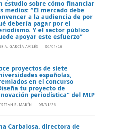
n estudio sobre cómo financiar
os medios: “El mercado debe
onvencer a la audiencia de por
ué debería pagar por el
eriodismo. Y el sector público
uede apoyar este esfuerzo”
SE A. GARCÍA AVILÉS
—
06/01/26
oce proyectos de siete
niversidades españolas,
remiados en el concurso
Diseña tu proyecto de
nnovación periodística” del MIP
ISTIAN R. MARÍN
—
05/31/26
na Carbajosa, directora de