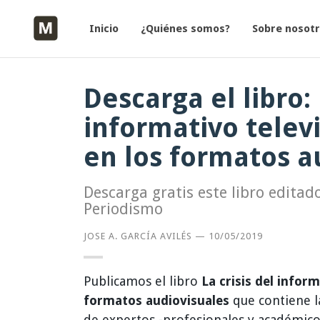
Inicio
¿Quiénes somos?
Sobre nosot
Descarga el libro: 
informativo telev
en los formatos a
Descarga gratis este libro editad
Periodismo
JOSE A. GARCÍA AVILÉS
—
10/05/2019
Publicamos el libro
La crisis del infor
formatos audiovisuales
que contiene l
de expertos -profesionales y académico