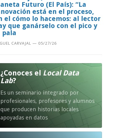
laneta Futuro (El País): “La
nnovación está en el proceso,
n el cómo lo hacemos: al lector
ay que ganárselo con el pico y
a pala
GUEL CARVAJAL
—
05/27/26
¿Conoces el
Local Data
Lab
?
Es un seminario integrado por
profesionales, profesores y alumnos
que producen historias locales
apoyadas en datos