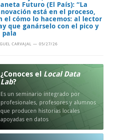
laneta Futuro (El País): “La
nnovación está en el proceso,
n el cómo lo hacemos: al lector
ay que ganárselo con el pico y
a pala
GUEL CARVAJAL
—
05/27/26
¿Conoces el
Local Data
Lab
?
Es un seminario integrado por
profesionales, profesores y alumnos
que producen historias locales
apoyadas en datos