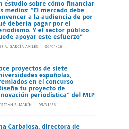
n estudio sobre cómo financiar
os medios: “El mercado debe
onvencer a la audiencia de por
ué debería pagar por el
eriodismo. Y el sector público
uede apoyar este esfuerzo”
SE A. GARCÍA AVILÉS
—
06/01/26
oce proyectos de siete
niversidades españolas,
remiados en el concurso
Diseña tu proyecto de
nnovación periodística” del MIP
ISTIAN R. MARÍN
—
05/31/26
na Carbajosa, directora de