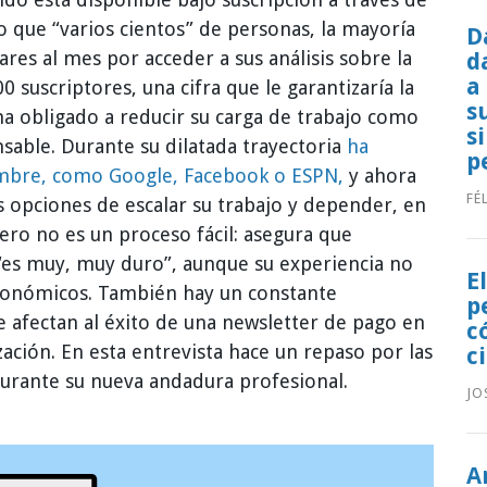
 que “varios cientos” de personas, la mayoría
D
res al mes por acceder a sus análisis sobre la
d
a
00 suscriptores, una cifra que le garantizaría la
s
ha obligado a reducir su carga de trabajo como
s
sable. Durante su dilatada trayectoria
ha
p
ombre, como Google, Facebook o ESPN,
y ahora
FÉ
s opciones de escalar su trabajo y depender, en
ro no es un proceso fácil: asegura que
 “es muy, muy duro”, aunque su experiencia no
E
conómicos. También hay un constante
p
e afectan al éxito de una newsletter de pago en
c
zación. En esta entrevista hace un repaso por las
c
durante su nueva andadura profesional.
JO
A