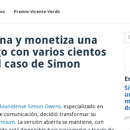
ros
Premio Vicente Verdú
iona y monetiza una
o con varios cientos
el caso de Simon
E
S
u
m
tadounidense Simon Owens,
especializado en
d
de comunicación, decidió transformar su
JO
emium.
La versión abierta se mantiene, con
ido está disponible bajo suscripción a través de