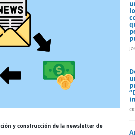
u
l
c
q
p
p
JO
D
u
p
“
i
CR
ación y construcción de la newsletter de
A