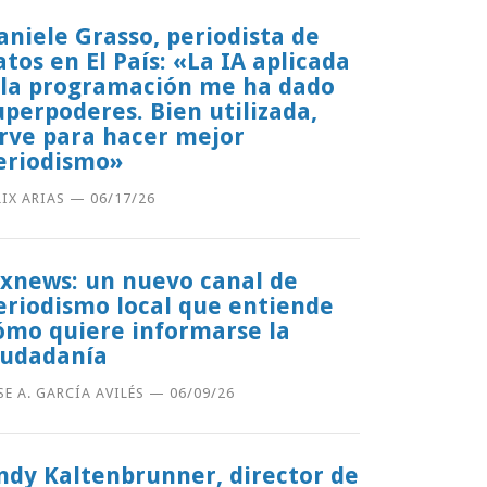
aniele Grasso, periodista de
atos en El País: «La IA aplicada
 la programación me ha dado
uperpoderes. Bien utilizada,
irve para hacer mejor
eriodismo»
LIX ARIAS
—
06/17/26
lxnews: un nuevo canal de
eriodismo local que entiende
ómo quiere informarse la
iudadanía
SE A. GARCÍA AVILÉS
—
06/09/26
ndy Kaltenbrunner, director de