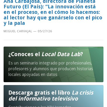
Ana Carbajosa, directora de Planeta
Futuro (El País): “La innovación está
en el proceso, en el cómo lo hacemos:
al lector hay que ganárselo con el pico
y la pala
MIGUEL CARVAJAL
—
05/27/26
¿Conoces el
Local Data Lab
?
Es un seminario integrado por profesionales,
profesores y alumnos que producen historias
locales apoyadas en datos
Descarga gratis el libro
La crisis
del informativo televisivo